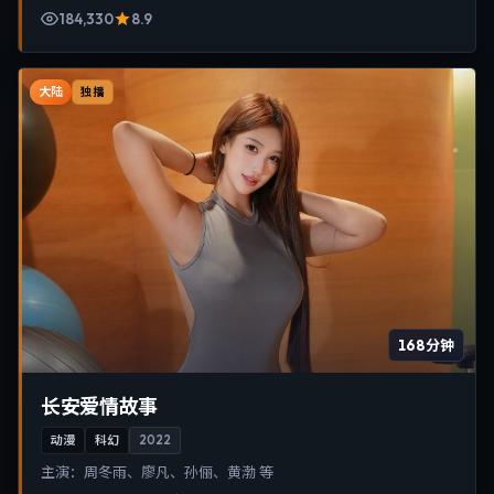
184,330
8.9
大陆
独播
168分钟
长安爱情故事
动漫
科幻
2022
主演：
周冬雨、廖凡、孙俪、黄渤 等