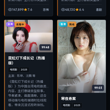
事，节奏紧凑、画面清晰，
事，节奏紧凑、画面清晰，
适合移动端与电视端随时在
适合移动端与电视端随时在
147,899
7.6
48,130
6.4
恐怖
喜剧
线观看，带来沉浸式视听体
线观看，带来沉浸式视听体
验。
验。
台湾
香港
连载中
院线
99:48
霓虹灯下成长记（热播
版）
电视剧
2025
主演：
陈坤、沈腾 等
《霓虹灯下成长记（热播
版）》为中国台湾电视剧类
99:03
内容，主打悬疑类型叙事，
节奏紧凑、画面清晰，适合
寒夜悬案
移动端与电视端随时在线观
看，带来沉浸式视听体验。
电视剧
2025