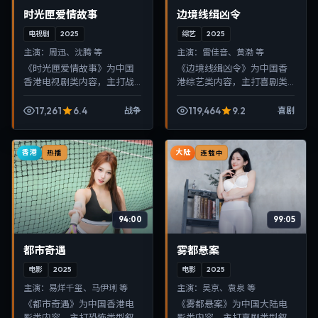
时光匣爱情故事
边境线缉凶令
电视剧
2025
综艺
2025
主演：
周迅、沈腾 等
主演：
雷佳音、黄渤 等
《时光匣爱情故事》为中国
《边境线缉凶令》为中国香
香港电视剧类内容，主打战
港综艺类内容，主打喜剧类
争类型叙事，节奏紧凑、画
型叙事，节奏紧凑、画面清
面清晰，适合移动端与电视
晰，适合移动端与电视端随
17,261
6.4
119,464
9.2
战争
喜剧
端随时在线观看，带来沉浸
时在线观看，带来沉浸式视
式视听体验。
听体验。
香港
大陆
热播
连载中
94:00
99:05
都市奇遇
雾都悬案
电影
2025
电影
2025
主演：
易烊千玺、马伊琍 等
主演：
吴京、袁泉 等
《都市奇遇》为中国香港电
《雾都悬案》为中国大陆电
影类内容，主打恐怖类型叙
影类内容，主打喜剧类型叙