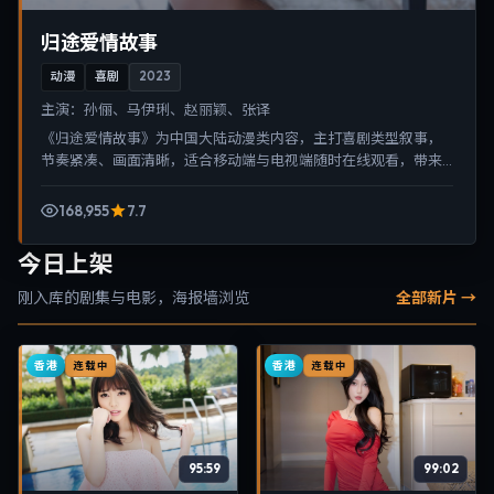
归途爱情故事
动漫
喜剧
2023
主演：
孙俪、马伊琍、赵丽颖、张译
《归途爱情故事》为中国大陆动漫类内容，主打喜剧类型叙事，
节奏紧凑、画面清晰，适合移动端与电视端随时在线观看，带来
沉浸式视听体验。
168,955
7.7
今日上架
刚入库的剧集与电影，海报墙浏览
全部新片 →
香港
香港
连载中
连载中
95:59
99:02