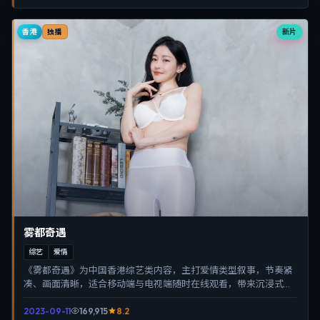
香港
新片
独播
雾都奇遇
综艺
爱情
《雾都奇遇》为中国香港综艺类内容，主打爱情类型叙事，节奏紧
凑、画面清晰，适合移动端与电视端随时在线观看，带来沉浸式视
听体验。
2023-09-11
169,915
8.2