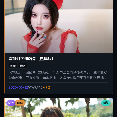
霓虹灯下缉凶令（热播版）
动漫
悬疑
《霓虹灯下缉凶令（热播版）》为中国台湾动漫类内容，主打悬疑
类型叙事，节奏紧凑、画面清晰，适合移动端与电视端随时在线观
看，带来沉浸式视听体验。
2020-05-22
167,443
9.2
台湾
新片
院线