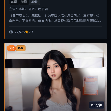
动漫
犯罪
2019
主演：
陈坤、张译、赵丽颖
《都市成长记（热播版）》为中国大陆动漫类内容，主打犯罪类
型叙事，节奏紧凑、画面清晰，适合移动端与电视端随时在线观
看，带来沉浸式视听体验。
177,573
7.7
大陆
热播
88分钟