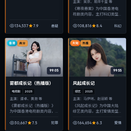
主演：
吴京、易烊千玺 等
《寒夜悬案》为中国香港电
视剧类内容，主打科幻类型
叙事，节奏紧凑、画面清
晰，适合移动端与电视端随
134,537
7.9
108,816
8.4
悬疑
科幻
时在线观看，带来沉浸式视
听体验。
香港
大陆
高分
热播
99:05
99:55
雾都成长记（热播版）
风起成长记
电视剧
2025
综艺
2025
主演：
谭卓、黄渤 等
主演：
马伊琍、赵丽颖 等
《雾都成长记（热播版）》
《风起成长记》为中国大陆
为中国香港电视剧类内容，
综艺类内容，主打爱情类型
主打犯罪类型叙事，节奏紧
叙事，节奏紧凑、画面清
凑、画面清晰，适合移动端
晰，适合移动端与电视端随
30,667
7.5
164,654
6.3
犯罪
爱情
与电视端随时在线观看，带
时在线观看，带来沉浸式视